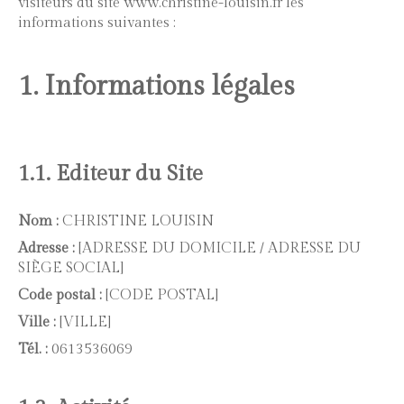
visiteurs du site www.christine-louisin.fr les
informations suivantes :
1. Informations légales
1.1. Editeur du Site
Nom :
CHRISTINE LOUISIN
Adresse :
[ADRESSE DU DOMICILE / ADRESSE DU
SIÈGE SOCIAL]
Code postal :
[CODE POSTAL]
Ville :
[VILLE]
Tél. :
0613536069