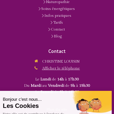
Naturopathie
Soins énergétiques
Infos pratiques
Tarifs
Contact
Blog
Contact
CHRISTINE LOUISIN
Afficher le téléphone
Le
Lundi
de
14h
à
17h30
Du
Mardi
au
Vendredi
de
9h
à
19h30
Le
Samedi
de
9h
à
12h30
Plan du site